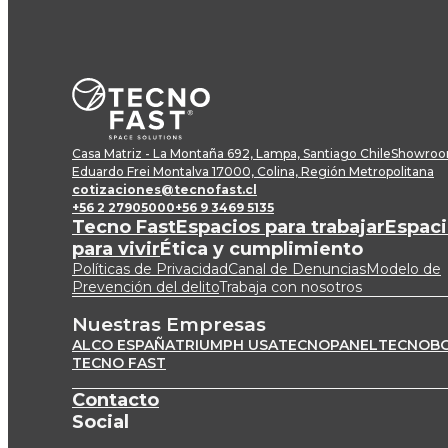
Casa Matriz - La Montaña 692, Lampa, Santiago Chile
Showroom
Eduardo Frei Montalva 17000, Colina, Región Metropolitana
cotizaciones@tecnofast.cl
+56 2 27905000
+56 9 3469 5135
Tecno Fast
Espacios para trabajar
Espaci
para vivir
Ética y cumplimiento
Políticas de Privacidad
Canal de Denuncias
Modelo de
Prevención del delito
Trabaja con nosotros
Nuestras Empresas
ALCO ESPAÑA
TRIUMPH USA
TECNOPANEL
TECNOB
TECNO FAST
Contacto
Social