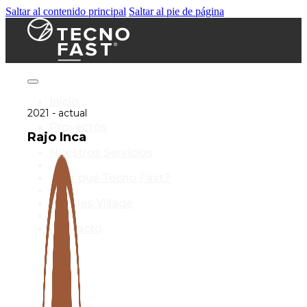
Saltar al contenido principal
Saltar al pie de página
Inicio
2021 - actual
Proyectos
Rajo Inca
Nuestros Servicios
¿Por qué Tecno Fast?
Hoteles Village
Contacto