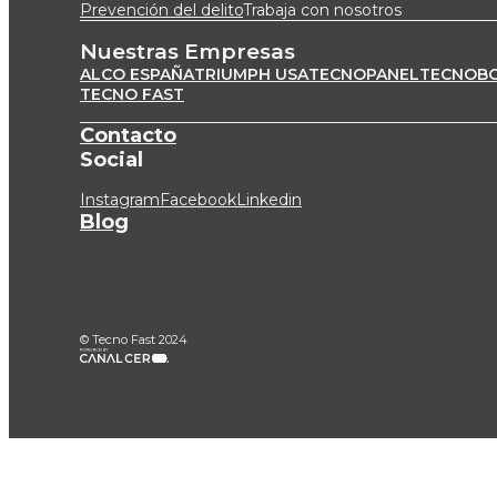
Prevención del delito
Trabaja con nosotros
Nuestras Empresas
ALCO ESPAÑA
TRIUMPH USA
TECNOPANEL
TECNOB
TECNO FAST
Contacto
Social
Instagram
Facebook
Linkedin
Blog
© Tecno Fast 2024