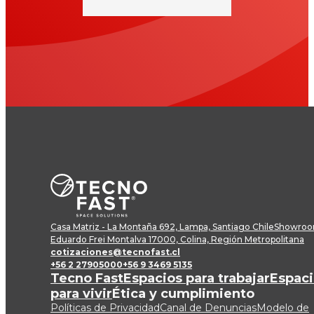
Casa Matriz - La Montaña 692, Lampa, Santiago Chile
Showroom
Eduardo Frei Montalva 17000, Colina, Región Metropolitana
cotizaciones@tecnofast.cl
+56 2 27905000
+56 9 3469 5135
Tecno Fast
Espacios para trabajar
Espaci
para vivir
Ética y cumplimiento
Políticas de Privacidad
Canal de Denuncias
Modelo de